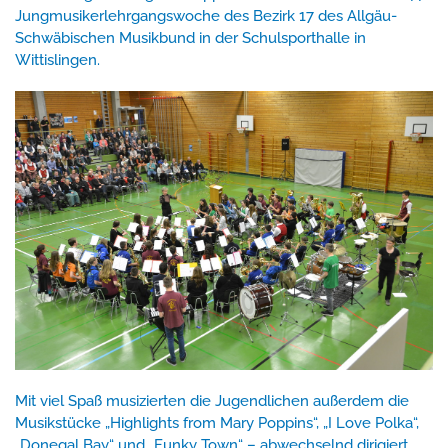
Jungmusikerlehrgangswoche des Bezirk 17 des Allgäu-
Schwäbischen Musikbund in der Schulsporthalle in
Wittislingen.
Mit viel Spaß musizierten die Jugendlichen außerdem die
Musikstücke „Highlights from Mary Poppins“, „I Love Polka“,
„Donegal Bay“ und „Funky Town“ – abwechselnd dirigiert