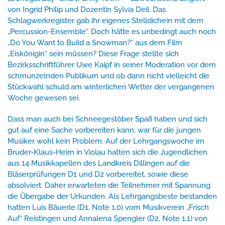
von Ingrid Philip und Dozentin Sylvia Deil. Das
Schlagwerkregister gab ihr eigenes Stelldichein mit dem
„Percussion-Ensemble“. Doch hätte es unbedingt auch noch
„Do You Want to Build a Snowman?“ aus dem Film
„Eiskönigin“ sein müssen? Diese Frage stellte sich
Bezirksschriftführer Uwe Kaipf in seiner Moderation vor dem
schmunzelnden Publikum und ob dann nicht vielleicht die
Stückwahl schuld am winterlichen Wetter der vergangenen
Woche gewesen sei.
Dass man auch bei Schneegestöber Spaß haben und sich
gut auf eine Sache vorbereiten kann, war für die jungen
Musiker wohl kein Problem. Auf der Lehrgangswoche im
Bruder-Klaus-Heim in Violau hatten sich die Jugendlichen
aus 14 Musikkapellen des Landkreis Dillingen auf die
Bläserprüfungen D1 und D2 vorbereitet, sowie diese
absolviert. Daher erwarteten die Teilnehmer mit Spannung
die Übergabe der Urkunden. Als Lehrgangsbeste bestanden
hatten Luis Bäuerle (D1, Note 1,0) vom Musikverein „Frisch
Auf“ Reistingen und Annalena Spengler (D2, Note 1,1) von