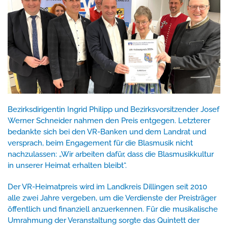
Bezirksdirigentin Ingrid Philipp und Bezirksvorsitzender Josef
Werner Schneider nahmen den Preis entgegen. Letzterer
bedankte sich bei den VR-Banken und dem Landrat und
versprach, beim Engagement für die Blasmusik nicht
nachzulassen: „Wir arbeiten dafür, dass die Blasmusikkultur
in unserer Heimat erhalten bleibt“.
Der VR-Heimatpreis wird im Landkreis Dillingen seit 2010
alle zwei Jahre vergeben, um die Verdienste der Preisträger
öffentlich und finanziell anzuerkennen. Für die musikalische
Umrahmung der Veranstaltung sorgte das Quintett der